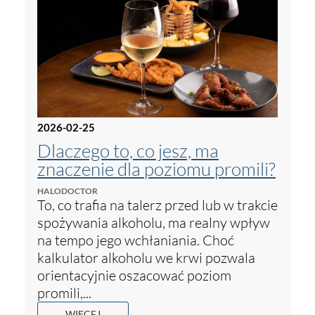
2026-02-25
Dlaczego to, co jesz, ma
znaczenie dla poziomu promili?
HALODOCTOR
To, co trafia na talerz przed lub w trakcie
spożywania alkoholu, ma realny wpływ
na tempo jego wchłaniania. Choć
kalkulator alkoholu we krwi pozwala
orientacyjnie oszacować poziom
promili,...
WIĘCEJ