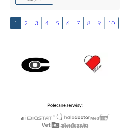
1
2
3
4
5
6
7
8
9
10
Polecane serwisy: