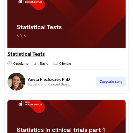
Statistical Tests
0 godziny
Basic
0 lekcje
Aneta Piechaczek PhD
Zapytaj o cenę
Statistician and expert BioStat