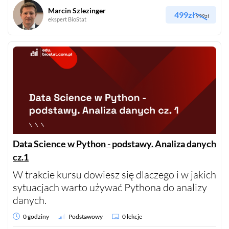
Marcin Szlezinger
499zł
999zł
ekspert BioStat
Data Science w Python - podstawy. Analiza danych
cz.1
W trakcie kursu dowiesz się dlaczego i w jakich
sytuacjach warto używać Pythona do analizy
danych.
0 godziny
Podstawowy
0 lekcje