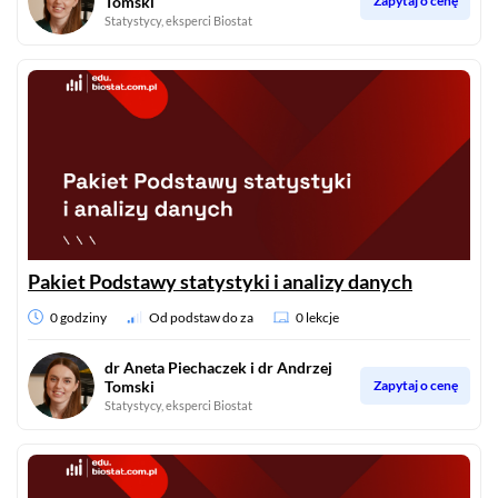
Tomski
Zapytaj o cenę
Statystycy, eksperci Biostat
Pakiet Podstawy statystyki i analizy danych
0 godziny
Od podstaw do za
0 lekcje
dr Aneta Piechaczek i dr Andrzej
Tomski
Zapytaj o cenę
Statystycy, eksperci Biostat