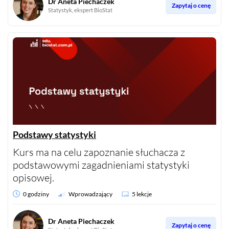
Dr Aneta Piechaczek
Zapytaj o cenę
Statystyk, ekspert BioStat
Podstawy statystyki
Kurs ma na celu zapoznanie słuchacza z
podstawowymi zagadnieniami statystyki
opisowej.
0 godziny
Wprowadzający
5 lekcje
Dr Aneta Piechaczek
Zapytaj o cenę