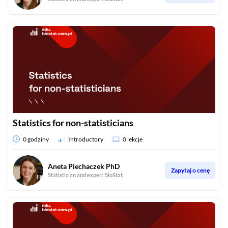
Statistics for non-statisticians
0 godziny
Introductory
0 lekcje
Aneta Piechaczek PhD
Zapytaj o cenę
Statistician and expert BioStat