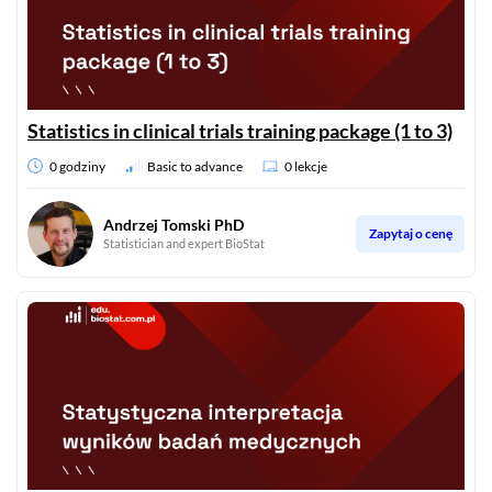
Statistics in clinical trials training package (1 to 3)
0 godziny
Basic to advance
0 lekcje
Andrzej Tomski PhD
Zapytaj o cenę
Statistician and expert BioStat