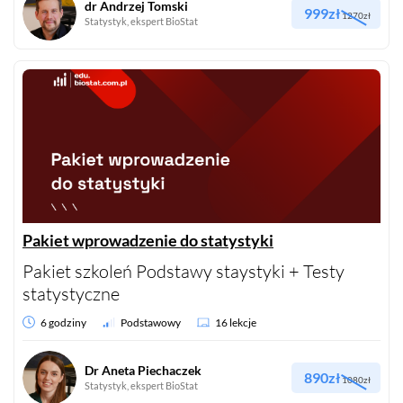
dr Andrzej Tomski
999zł
1270zł
Statystyk, ekspert BioStat
Pakiet wprowadzenie do statystyki
Pakiet szkoleń Podstawy staystyki + Testy
statystyczne
6 godziny
Podstawowy
16 lekcje
Dr Aneta Piechaczek
890zł
1080zł
Statystyk, ekspert BioStat