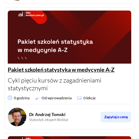
Pakiet szkoleń statystyka w medycynie A-Z
Cykl pięciu kursów z zagadnieniami
statystycznymi
0 godziny
Od wprowadzenia
0 lekcje
Dr Andrzej Tomski
Zapytaj o cenę
Statystyk, ekspert BioStat