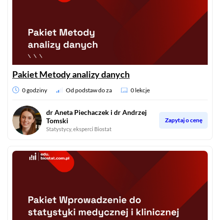
Pakiet Metody analizy danych
0 godziny
Od podstaw do za
0 lekcje
dr Aneta Piechaczek i dr Andrzej
Tomski
Zapytaj o cenę
Statystycy, eksperci Biostat