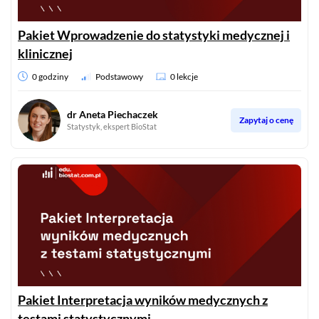
Pakiet Wprowadzenie do statystyki medycznej i
klinicznej
0 godziny
Podstawowy
0 lekcje
dr Aneta Piechaczek
Zapytaj o cenę
Statystyk, ekspert BioStat
Pakiet Interpretacja wyników medycznych z
testami statystycznymi