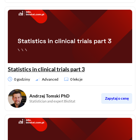
Statistics in clinical trials part 3
0 godziny
Advanced
0 lekcje
Andrzej Tomski PhD
Zapytaj o cenę
Statistician and expert BioStat