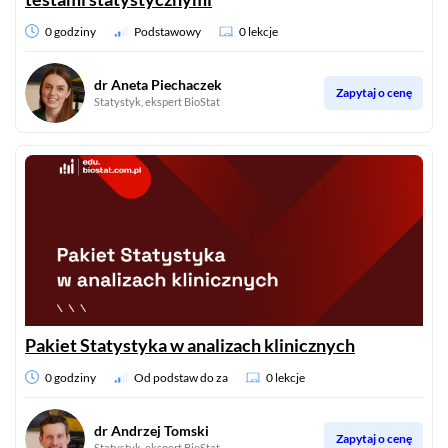
0 godziny
Podstawowy
0 lekcje
dr Aneta Piechaczek
Zapytaj o cenę
Statystyk, ekspert BioStat
Pakiet Statystyka w analizach klinicznych
0 godziny
Od podstaw do za
0 lekcje
dr Andrzej Tomski
Zapytaj o cenę
Statystyk, ekspert BioStat