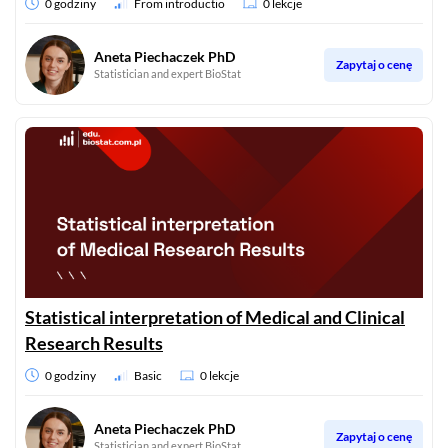
0 godziny
From introductio
0 lekcje
Aneta Piechaczek PhD
Zapytaj o cenę
Statistician and expert BioStat
Statistical interpretation of Medical and Clinical
Research Results
0 godziny
Basic
0 lekcje
Aneta Piechaczek PhD
Zapytaj o cenę
Statistician and expert BioStat