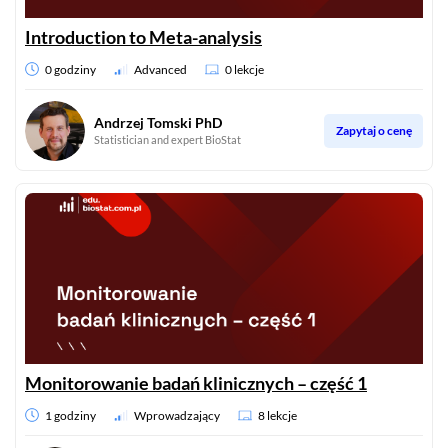
Introduction to Meta-analysis
0 godziny
Advanced
0 lekcje
Andrzej Tomski PhD
Zapytaj o cenę
Statistician and expert BioStat
Monitorowanie badań klinicznych – część 1
1 godziny
Wprowadzający
8 lekcje