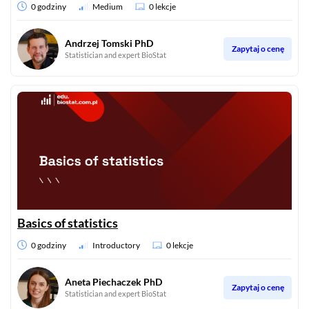
0 godziny
Medium
0 lekcje
Andrzej Tomski PhD
Zapytaj o cenę
Statistician and expert BioStat
Basics of statistics
0 godziny
Introductory
0 lekcje
Aneta Piechaczek PhD
Zapytaj o cenę
Statistician and expert BioStat